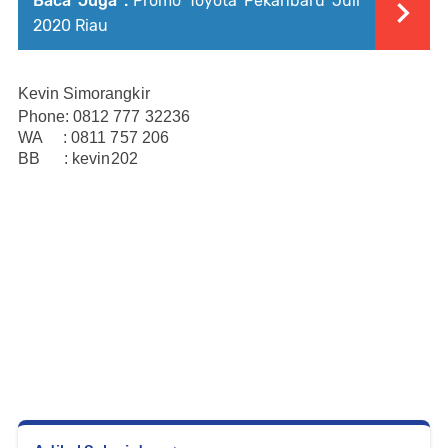
Baca Juga :
Promo Toyota Pekanbaru Juli
2020 Riau
Kevin Simorangkir
Phone: 0812 777 32236
WA : 0811 757 206
BB : kevin202
Harga, Kredit, Toyota, Dumai, Terbaru,
Duri,
Ujung Batu,
Bangkinang,
Kerinci,
Taluk
Kuantan,
Bagan Batu,
Bengkalis,
Siak,
indragiri Hulu,
Indragiri Hilir,
Rokan Hilir,
Rokan
Hulu,
Kampar,
Pelalawan, Promo, Diskon, Uang Muka, DP, Showroom, Sales, Dealer, Cashback
Toyota, Pekanbaru, Riau, Veloz, Agya, Innova, Venturer, Fortuner, Calya, Vios, Altis, Alphard,
Land Cruiser, Dyna, Altis, Vellfire, Voxy, Sienta, Rush, Ultimo, All New Rush 2018, All New Yaris
2018, Yaris, Heykers, Brosur, Hilux, Double Cabin, Single Cabin, Avanza, Paket, Sportivo, TRD,
Imlek, Natal, Idul Fitri, Hari Raya, Tahun Baru, Angsuran, Murah, Termurah, Pameran Toyota,
Hiace, Camry, CHR, Sedan, Mobil Bekas, Pickup, Truck, Bus, Launching, Galery, Januari,
Februari, Maret, April, Mei, Juni, Juli, Agustus, September, Oktober, November, Desember,
Toyota Expo, Simulasi Kredit, Spesifikasi, Paket Kredit, Uang Muka, Hitungan Kredit