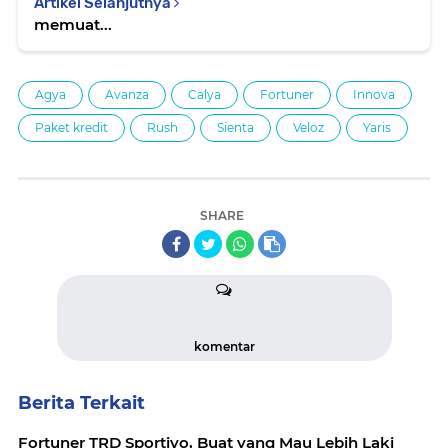
Artikel Selanjutnya
memuat...
Agya
Avanza
Calya
Fortuner
Innova
Paket kredit
Rush
Sienta
Veloz
Yaris
SHARE
komentar
Berita Terkait
Fortuner TRD Sportivo, Buat yang Mau Lebih Laki