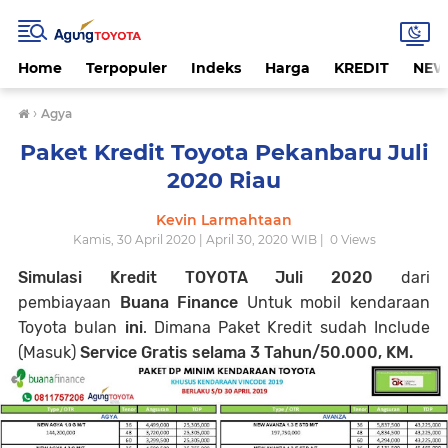
Home
Terpopuler
Indeks
Harga
KREDIT
NEW
›
Agya
Paket Kredit Toyota Pekanbaru Juli
2020 Riau
Kevin Larmahtaan
Kamis, 30 April 2020 | April 30, 2020 WIB |
0
Views
Simulasi Kredit TOYOTA
Juli
2020
dari
pembiayaan
Buana Finance
Untuk mobil kendaraan
Toyota bulan
ini
. Dimana Paket Kredit sudah Include
(Masuk)
Service Gratis selama 3 Tahun/50.000, KM.