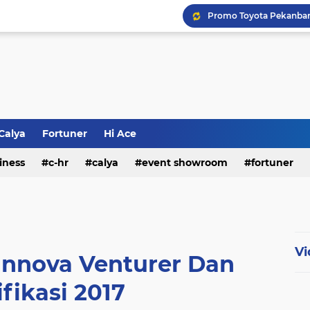
Promo Toyota Pekanbaru
Daftar Harga Toyota Pe
Promo Murah Mobil VELO
Harga All New Toyota R
Promo Toyota Merdeka A
Calya
Fortuner
Hi Ace
Harga & Promo Hilux Do
iness
c-hr
calya
event showroom
fortuner
innova venturer
kredit
lebaran
news
paket
rush
sienta
toyota alphard
toyota vios
vi
Vi
Innova Venturer Dan
fikasi 2017