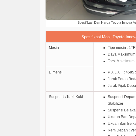
Spesifikasi Dan Harga Toyota Innova V
Spesifikasi Mobil Toyota Inno
Mesin
Tipe mesin : 1TR-
Daya Maksimum 
Torsi Maksimum 
Dimensi
P X L X T : 4585
Jarak Poros Rod
Jarak Pijak Dep
Suspensi / Kaki-Kaki
Suspensi Depan 
Stabilizer
Suspensi Belakan
Ukuran Ban Depa
Ukuan Ban Belka
Rem Depan : Vent