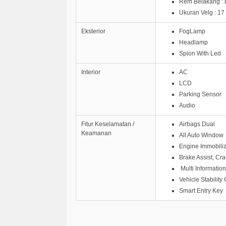
Rem Belakang :
Ukuran Velg : 17 
Eksterior
FogLamp
Headlamp
Spion With Led
Interior
AC
LCD
Parking Sensor
Audio
Fitur Keselamatan /
Airbags Dual
Keamanan
All Auto Window
Engine Immobili
Brake Assist, Cr
Multi Informatio
Vehicle Stability
Smart Entry Key