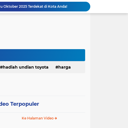
 Oktober 2025 Terdekat di Kota Anda!
kanbaru Riau Oktober 2025
Z Setor 30 Juta Hanya di Pekanbaru?
ush 2025 Terendah di Pekanbaru!
gustus Termurah di Pekanbaru !!
Promo Mobil Agya lagi Murah di Pekanbaru? Kunjungi Dealer Agung Toyota Terdekat!
Cara mencari Promo Kredit Mobil Calya sesuai pendapatan Anda di Pekanbaru!
Mau cari Promo Kredit Avanza Termurah? Cukup kunjungi Toyota Pekanbaru
uble Cabin Termurah di Pekanbaru !!
hadiah undian toyota
harga
PROMO CICILAN TOYOTA BULAN OKTOBER 2025 WILAYAH PEKANBARU RIAU SEKITARNYA
 kredit
pameran toyota mall ska
deo
veloz
vios
warranty
deo Terpopuler
Ke Halaman Video