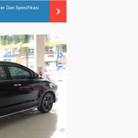
er Dan Spesifikasi
Baca
Juga
:
Harga
Toyota
Innova
Venturer
Dan
Spesifikasi
2017