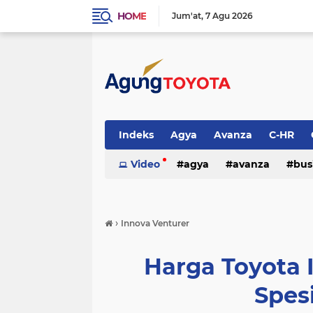
HOME
Jum'at
7 Agu 2026
Indeks
Agya
Avanza
C-HR
Video
agya
avanza
bus
harga rush
hi ace
innova
›
Innova Venturer
promo
promo dan paket kredit
yaris
info toyota
voxy
Harga Toyota 
Spesi