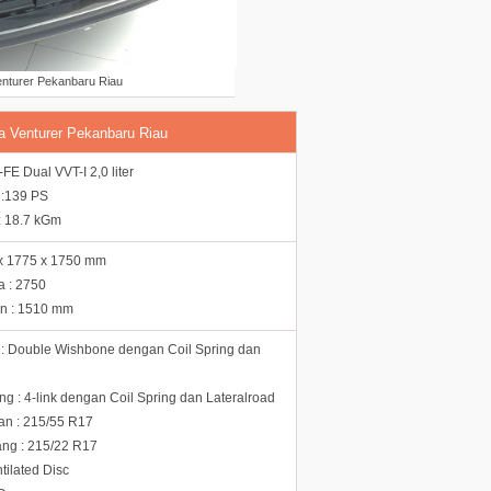
enturer Pekanbaru Riau
va Venturer Pekanbaru Riau
FE Dual VVT-I 2,0 liter
:139 PS
: 18.7 kGm
 x 1775 x 1750 mm
a : 2750
an : 1510 mm
: Double Wishbone dengan Coil Spring dan
g : 4-link dengan Coil Spring dan Lateralroad
n : 215/55 R17
ng : 215/22 R17
ilated Disc