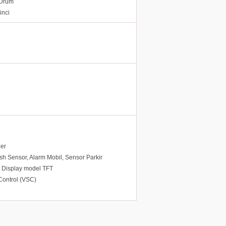
 Drum
inci
zer
ash Sensor, Alarm Mobil, Sensor Parkir
n Display model TFT
 Control (VSC)