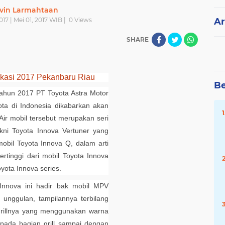
vin Larmahtaan
017 | Mei 01, 2017 WIB |
0
Views
Ar
SHARE
ikasi 2017 Pekanbaru Riau
Be
hun 2017 PT Toyota Astra Motor
ota di Indonesia dikabarkan akan
ir mobil tersebut merupakan seri
yakni Toyota Innova Vertuner yang
mobil Toyota Innova Q, dalam arti
ertinggi dari mobil Toyota Innova
oyota Innova series.
 Innova ini hadir bak mobil MPV
nggulan, tampilannya terbilang
n grillnya yang menggunakan warna
ada bagian grill sampai dengan